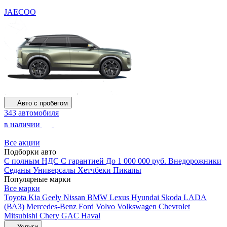
JAECOO
Авто с пробегом
343 автомобиля
в наличии
Все акции
Подборки авто
С полным НДС
С гарантией
До 1 000 000 руб.
Внедорожники
Седаны
Универсалы
Хетчбеки
Пикапы
Популярные марки
Все марки
Toyota
Kia
Geely
Nissan
BMW
Lexus
Hyundai
Skoda
LADA
(ВАЗ)
Mercedes-Benz
Ford
Volvo
Volkswagen
Chevrolet
Mitsubishi
Chery
GAC
Haval
Услуги