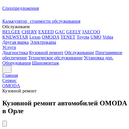
Спецпредложения
Калькулятор стоимости обслуживания
Обслуживаем
BELGEE
CHERY
EXEED
GAC
GEELY
JAECOO
KNEWSTAR
Lexus
OMODA
TENET
Toyota
UMO
Volga
Другая марка
Электрокары
Услуги
Диагностика
Кузовной ремонт
Обслуживание
Программное
обеспечение
Техническое обслуживание
Установка доп.
Оборудования
Шиномонтаж
Главная
Сервис
OMODA
Кузовной ремонт
Кузовной ремонт автомобилей OMODA
в Орле