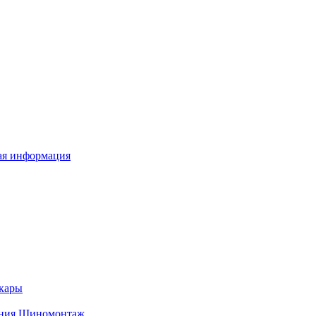
я информация
кары
ния
Шиномонтаж