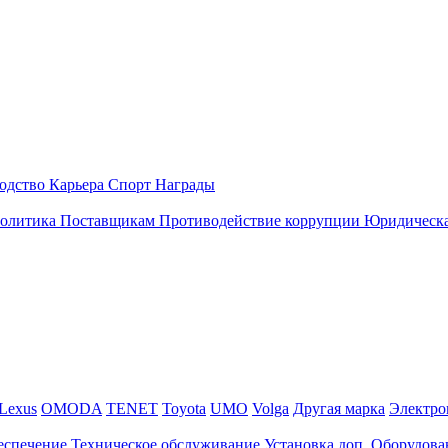
одство
Карьера
Спорт
Награды
политика
Поставщикам
Противодействие коррупции
Юридическа
Lexus
OMODA
TENET
Toyota
UMO
Volga
Другая марка
Электро
еспечение
Техническое обслуживание
Установка доп. Оборудова