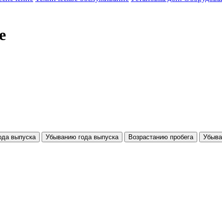
е
ода выпуска
Убыванию года выпуска
Возрастанию пробега
Убыва