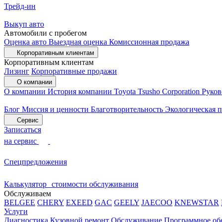
Трейд-ин
Выкуп авто
Автомобили с пробегом
Оценка авто
Выездная оценка
Комиссионная продажа
Корпоративным клиентам
Корпоративным клиентам
Лизинг
Корпоративные продажи
О компании
О компании
История компании
Toyota Tsusho Corporation
Руков
Блог
Миссия и ценности
Благотворительность
Экологическая 
Сервис
Записаться
на сервис
Спецпредложения
Калькулятор стоимости обслуживания
Обслуживаем
BELGEE
CHERY
EXEED
GAC
GEELY
JAECOO
KNEWSTAR
Услуги
Диагностика
Кузовной ремонт
Обслуживание
Программное об