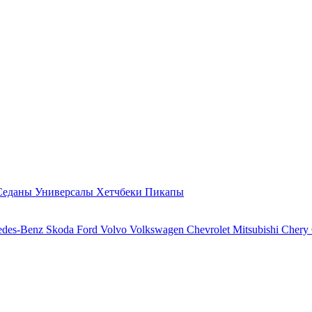
Седаны
Универсалы
Хетчбеки
Пикапы
edes-Benz
Skoda
Ford
Volvo
Volkswagen
Chevrolet
Mitsubishi
Chery