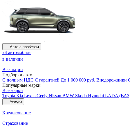
Авто с пробегом
74 автомобиля
в наличии
Все акции
Подборки авто
С полным НДС
С гарантией
До 1 000 000 руб.
Внедорожники
Популярные марки
Все марки
Toyota
Kia
Lexus
Geely
Nissan
BMW
Skoda
Hyundai
LADA (ВАЗ
Услуги
Кредитование
Страхование