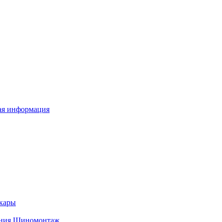
я информация
кары
ния
Шиномонтаж