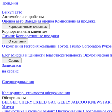
Трейд-ин
Выкуп авто
Автомобили с пробегом
Оценка авто
Выездная оценка
Комиссионная продажа
Корпоративным клиентам
Корпоративным клиентам
Лизинг
Корпоративные продажи
О компании
О компании
История компании
Toyota Tsusho Corporation
Руков
Блог
Миссия и ценности
Благотворительность
Экологическая 
Сервис
Записаться
на сервис
Спецпредложения
Калькулятор стоимости обслуживания
Обслуживаем
BELGEE
CHERY
EXEED
GAC
GEELY
JAECOO
KNEWSTAR
Услуги
Диагностика
Кузовной ремонт
Обслуживание
Программное об