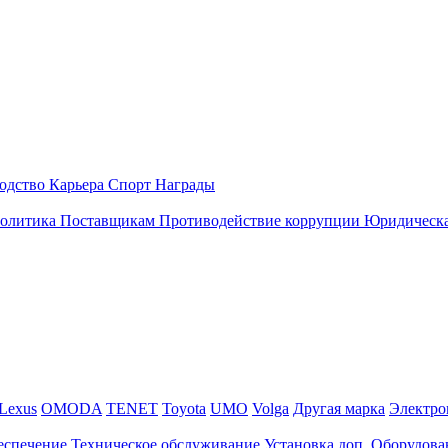
одство
Карьера
Спорт
Награды
политика
Поставщикам
Противодействие коррупции
Юридическа
Lexus
OMODA
TENET
Toyota
UMO
Volga
Другая марка
Электро
еспечение
Техническое обслуживание
Установка доп. Оборудова