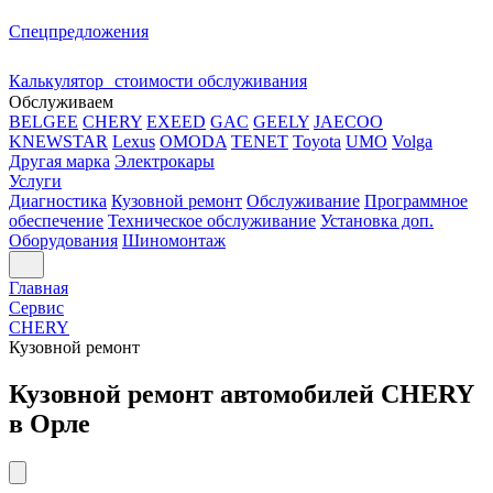
Спецпредложения
Калькулятор стоимости обслуживания
Обслуживаем
BELGEE
CHERY
EXEED
GAC
GEELY
JAECOO
KNEWSTAR
Lexus
OMODA
TENET
Toyota
UMO
Volga
Другая марка
Электрокары
Услуги
Диагностика
Кузовной ремонт
Обслуживание
Программное
обеспечение
Техническое обслуживание
Установка доп.
Оборудования
Шиномонтаж
Главная
Сервис
CHERY
Кузовной ремонт
Кузовной ремонт автомобилей CHERY
в Орле