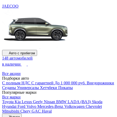
JAECOO
Авто с пробегом
148 автомобилей
в наличии
Все акции
Подборки авто
С полным НДС
С гарантией
До 1 000 000 руб.
Внедорожники
Седаны
Универсалы
Хетчбеки
Пикапы
Популярные марки
Все марки
Toyota
Kia
Lexus
Geely
Nissan
BMW
LADA (ВАЗ)
Skoda
Hyundai
Ford
Volvo
Mercedes-Benz
Volkswagen
Chevrolet
Mitsubishi
Chery
GAC
Haval
Услуги