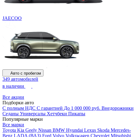
JAECOO
Авто с пробегом
349 автомобилей
в наличии
Все акции
Подборки авто
С полным НДС
С гарантией
До 1 000 000 руб.
Внедорожники
Седаны
Универсалы
Хетчбеки
Пикапы
Популярные марки
Все марки
Toyota
Kia
Geely
Nissan
BMW
Hyundai
Lexus
Skoda
Mercedes-
Benz
LADA (ВАЗ)
Ford
Volvo
Volkswagen
Chevrolet
Mitsubishi