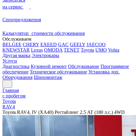
на сервис
Спецпредложения
Калькулятор стоимости обслуживания
Обслуживаем
BELGEE
CHERY
EXEED
GAC
GEELY
JAECOO
KNEWSTAR
Lexus
OMODA
TENET
Toyota
UMO
Volga
Другая марка
Электрокары
Услуги
Диагностика
Кузовной ремонт
Обслуживание
Программное
обеспечение
Техническое обслуживание
Установка доп.
Оборудования
Шиномонтаж
Главная
с пробегом
Toyota
RAV4
Toyota RAV4, IV (XA40) Рестайлинг 2.5 AT (180 л.с.) 4WD