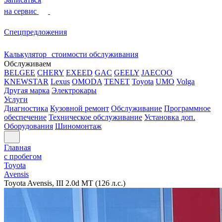
на сервис
Спецпредложения
Калькулятор стоимости обслуживания
Обслуживаем
BELGEE
CHERY
EXEED
GAC
GEELY
JAECOO
KNEWSTAR
Lexus
OMODA
TENET
Toyota
UMO
Volga
Другая марка
Электрокары
Услуги
Диагностика
Кузовной ремонт
Обслуживание
Программное
обеспечение
Техническое обслуживание
Установка доп.
Оборудования
Шиномонтаж
Главная
с пробегом
Toyota
Avensis
Toyota Avensis, III 2.0d MT (126 л.с.)