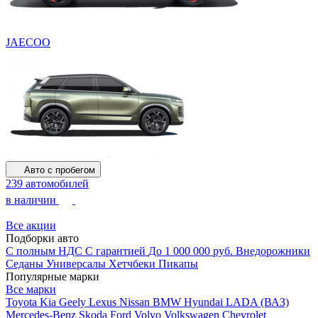
JAECOO
Авто с пробегом
239 автомобилей
в наличии
Все акции
Подборки авто
С полным НДС
С гарантией
До 1 000 000 руб.
Внедорожники
Седаны
Универсалы
Хетчбеки
Пикапы
Популярные марки
Все марки
Toyota
Kia
Geely
Lexus
Nissan
BMW
Hyundai
LADA (ВАЗ)
Mercedes-Benz
Skoda
Ford
Volvo
Volkswagen
Chevrolet