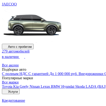
JAECOO
Авто с пробегом
279 автомобилей
в наличии
Все акции
Подборки авто
С полным НДС
С гарантией
До 1 000 000 руб.
Внедорожники
Популярные марки
Все марки
Toyota
Kia
Geely
Nissan
Lexus
BMW
Hyundai
Skoda
LADA (ВАЗ
Услуги
Кредитование