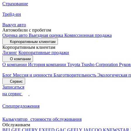
Страхование
Трейд-ин
Выкуп авто
Автомобили с пробегом
Оценка авто
Выездная оценка
Комиссионная продажа
Корпоративным клиентам
Корпоративным клиентам
Лизинг
Корпоративные продажи
О компании
О компании
История компании
Toyota Tsusho Corporation
Руков
Блог
Миссия и ценности
Благотворительность
Экологическая 
Сервис
Записаться
на сервис
Спецпредложения
Калькулятор стоимости обслуживания
Обслуживаем
BELGEE
CHERY
EXEED
GAC
GEELY
JAECOO
KNEWSTAR