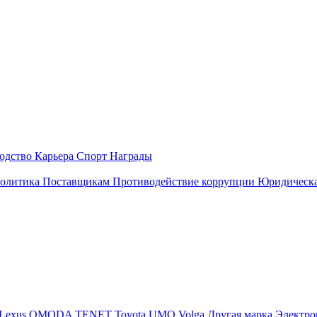
одство
Карьера
Спорт
Награды
политика
Поставщикам
Противодействие коррупции
Юридическа
Lexus
OMODA
TENET
Toyota
UMO
Volga
Другая марка
Электро