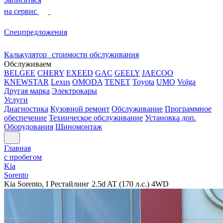
на сервис
Спецпредложения
Калькулятор стоимости обслуживания
Обслуживаем
BELGEE
CHERY
EXEED
GAC
GEELY
JAECOO
KNEWSTAR
Lexus
OMODA
TENET
Toyota
UMO
Volga
Другая марка
Электрокары
Услуги
Диагностика
Кузовной ремонт
Обслуживание
Программное
обеспечение
Техническое обслуживание
Установка доп.
Оборудования
Шиномонтаж
Главная
с пробегом
Kia
Sorento
Kia Sorento, I Рестайлинг 2.5d AT (170 л.с.) 4WD