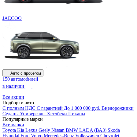
JAECOO
Авто с пробегом
150 автомобилей
в наличии
Все акции
Подборки авто
С полным НДС
С гарантией
До 1 000 000 руб.
Внедорожники
Седаны
Универсалы
Хетчбеки
Пикапы
Популярные марки
Все марки
Toyota
Kia
Lexus
Geely
Nissan
BMW
LADA (ВАЗ)
Skoda
Hyundai
Ford
Volvo
Mercedes-Benz
Volkswagen
Chevrolet