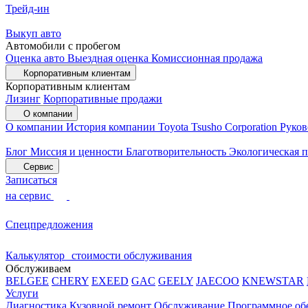
Трейд-ин
Выкуп авто
Автомобили с пробегом
Оценка авто
Выездная оценка
Комиссионная продажа
Корпоративным клиентам
Корпоративным клиентам
Лизинг
Корпоративные продажи
О компании
О компании
История компании
Toyota Tsusho Corporation
Руков
Блог
Миссия и ценности
Благотворительность
Экологическая 
Сервис
Записаться
на сервис
Спецпредложения
Калькулятор стоимости обслуживания
Обслуживаем
BELGEE
CHERY
EXEED
GAC
GEELY
JAECOO
KNEWSTAR
Услуги
Диагностика
Кузовной ремонт
Обслуживание
Программное об