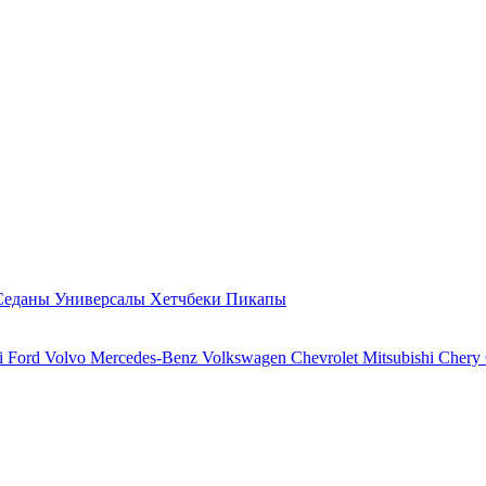
Седаны
Универсалы
Хетчбеки
Пикапы
i
Ford
Volvo
Mercedes-Benz
Volkswagen
Chevrolet
Mitsubishi
Chery