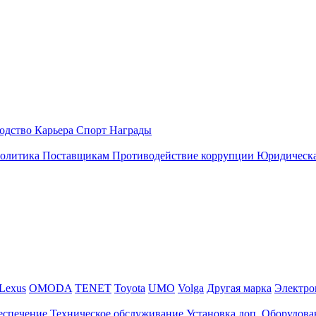
одство
Карьера
Спорт
Награды
политика
Поставщикам
Противодействие коррупции
Юридическа
Lexus
OMODA
TENET
Toyota
UMO
Volga
Другая марка
Электро
еспечение
Техническое обслуживание
Установка доп. Оборудова