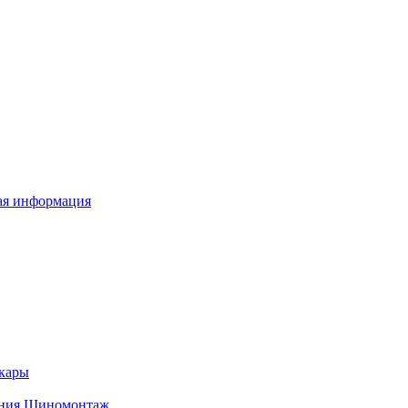
я информация
кары
ния
Шиномонтаж